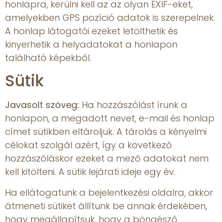
honlapra, kerülni kell az az olyan EXIF-eket,
amelyekben GPS pozíció adatok is szerepelnek.
A honlap látogatói ezeket letölthetik és
kinyerhetik a helyadatokat a honlapon
található képekből.
Sütik
Javasolt szöveg:
Ha hozzászólást írunk a
honlapon, a megadott nevet, e-mail és honlap
címet sütikben eltároljuk. A tárolás a kényelmi
célokat szolgál azért, így a következő
hozzászóláskor ezeket a mező adatokat nem
kell kitölteni. A sütik lejárati ideje egy év.
Ha ellátogatunk a bejelentkezési oldalra, akkor
átmeneti sütiket állítunk be annak érdekében,
hogy megállapítsuk, hogy a böngésző