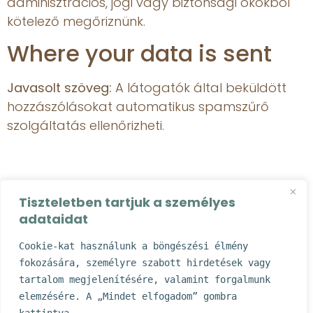
adminisztrációs, jogi vagy biztonsági okokból
kötelező megőriznünk.
Where your data is sent
Javasolt szöveg:
A látogatók által beküldött
hozzászólásokat automatikus spamszűrő
szolgáltatás ellenőrizheti.
Tiszteletben tartjuk a személyes
adataidat
Cookie-kat használunk a böngészési élmény 
Copyright © 2026 | Powered by Faficeramics
A weboldalt készítette:
RezedaStúdió
fokozására, személyre szabott hirdetések vagy 
tartalom megjelenítésére, valamint forgalmunk 
elemzésére. A „Mindet elfogadom” gombra 
Kövess!